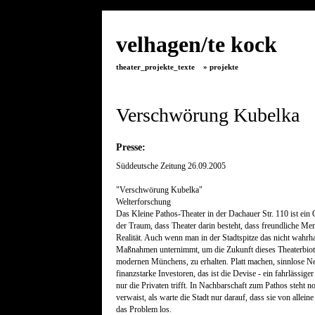
velhagen/te kock
theater_projekte_texte
» projekte
Verschwörung Kubelk
Presse:
Süddeutsche Zeitung 26.09.2005
"Verschwörung Kubelka"
Welterforschung
Das Kleine Pathos-Theater in der Dachauer Str. 110 ist ein
der Traum, dass Theater darin besteht, dass freundliche Me
Realität. Auch wenn man in der Stadtspitze das nicht wahrha
Maßnahmen unternimmt, um die Zukunft dieses Theaterbioto
modernen Münchens, zu erhalten. Platt machen, sinnlose Ne
finanzstarke Investoren, das ist die Devise - ein fahrlässig
nur die Privaten trifft. In Nachbarschaft zum Pathos steht no
verwaist, als warte die Stadt nur darauf, dass sie von allei
das Problem los.