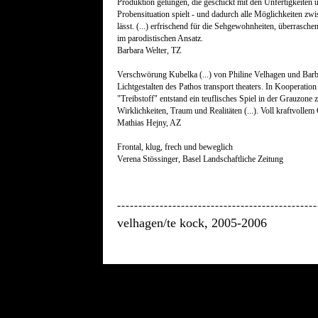
Produktion gelungen, die geschickt mit den Unfertigkeiten u
Probensituation spielt - und dadurch alle Möglichkeiten zw
lässt. (...) erfrischend für die Sehgewohnheiten, überrasch
im parodistischen Ansatz.
Barbara Welter, TZ
Verschwörung Kubelka (...) von Philine Velhagen und Barb
Lichtgestalten des Pathos transport theaters. In Kooperation
"Treibstoff" entstand ein teuflisches Spiel in der Grauzo
Wirklichkeiten, Traum und Realitäten (...). Voll kraftvolle
Mathias Hejny, AZ
Frontal, klug, frech und beweglich
Verena Stössinger, Basel Landschaftliche Zeitung
-----------------------------------------------
velhagen/te kock, 2005-2006