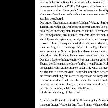
Bei "Verschwörung Kubelka" sind solche Gedanken fern. Di
gemeinsame Arbeit von Philine Velhagen und Barbara te Ko
Kino weint und im Theater nicht", ist im November beim Spi
Münchens freie Szene macht sich auf zum internationalen V
ziemlich bezaubernd.
Die beiden Theatermacherinnen erforschen Wirkung, Strukt
Theater. Im Prinzip ein großer postmoderner Diskurs von de
dass er sich überhaupt nicht theoretisch anfühlt. "Versch
29., 30. September) erzählt eine Geschichte, die wahr sein 
als Hollywood-Regisseur aus und pflanzt in einer Schauspi
Karriere. Diese Schauspielerin ist gleich dreimal vorhande
Fink und Angelika Krautzberger hüpfen in die Figur hinein
kommentieren das Spiel der jeweils anderen, thematisieren
den beiden männlichen Kollegen immer wieder konkrete Sit
Das ist so federleicht hingetupft, wie es nur mit sehr guten 
Ebenen der Erkenntnis werden erfahrbar wie in Platons Höhl
tatsächliche Wahrheit hier immer stärker Trug wird, das ges
zur Realität. Mit diesem Meta-Theater der sinnlichen Art set
der Welterforschung fort, die zwei Tage zuvor mit Birgit Bi
ist artist in residence und reitet als Sancho Pansa noch b
der Zivilisation. Immer dann, wenn sie etwas besonders Schö
her. Ganz entspannt, schön. Zum Wohlfühlen.
Süddeutsche Zeitung - Egbert Tholl
Amüsant der Plot und originell die Umsetzung der "Versc
transport theater. Wieder ist dem Team Philine Velhagen/Bar