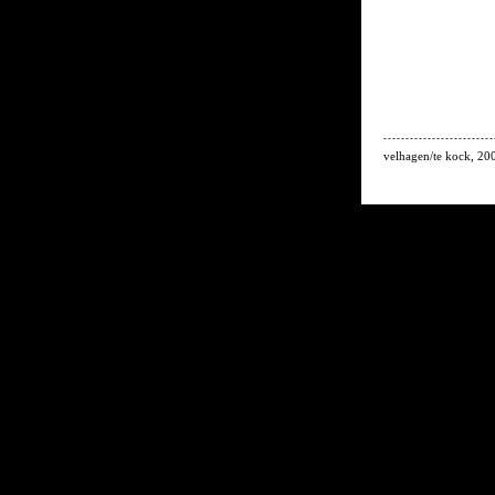
-------------------------
velhagen/te kock, 2