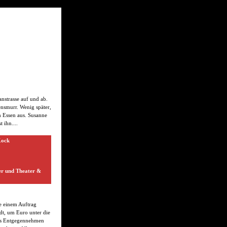
nstrasse auf und ab.
zensmurr. Wenig später,
 Essen aus. Susanne
 ihn....
Kock
er und Theater &
e einem Auftrag
adt, um Euro unter die
as Entgegennehmen