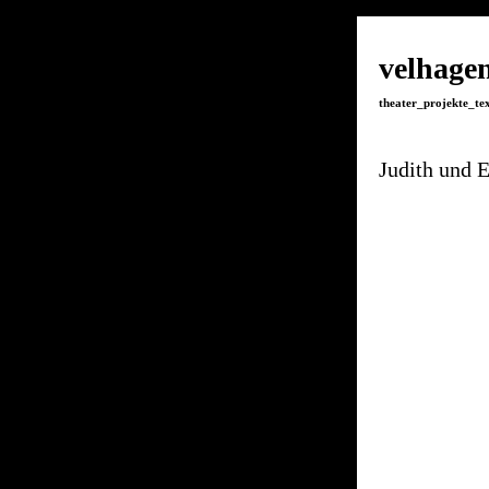
velhagen
theater_projekte_
Judith und E