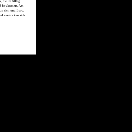
 die im Alltag
d boykottiert. Am
von sich und Euro,
nd verstricken sich