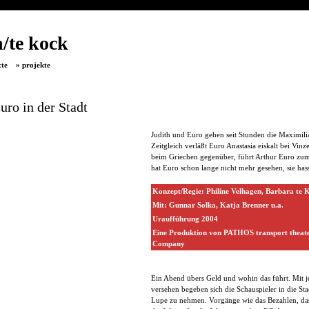
/te kock
texte
» projekte
uro in der Stadt
Judith und Euro gehen seit Stunden die Maximilia
Zeitgleich verläßt Euro Anastasia eiskalt bei Vin
beim Griechen gegenüber, führt Arthur Euro zum
hat Euro schon lange nicht mehr gesehen, sie hasst
Konzept/Regie: Philine Velhagen, Barbara te 
Mit: Gunnar Solka, Katja Brenner u.a.
Uraufführung 2004
Eine Produktion von PATHOS transport theat
Company
Ein Abend übers Geld und wohin das führt. Mit j
versehen begeben sich die Schauspieler in die St
Lupe zu nehmen. Vorgänge wie das Bezahlen, d