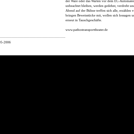
der Ware oder das Warten vor dem EC-Automaten,
unbeachtet bleiben, werden gedehnt, verdreht un
Abend auf der Bühne treffen sich alle, erzählen 
bringen Beweisstücke mit, wollen sich lossagen u
erneut in Tauschgeschäfte.
www.pathostransporttheater.de
-------------------------------------------------------
005-2006